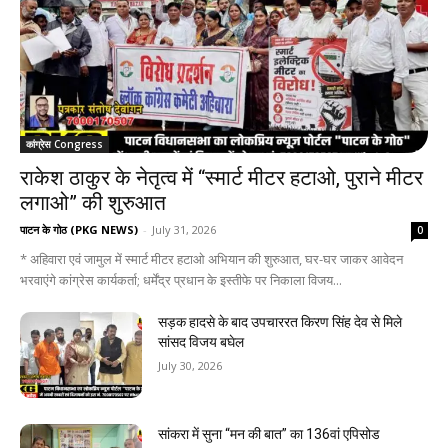
कांग्रेस Congress
राकेश ठाकुर के नेतृत्व में “स्मार्ट मीटर हटाओ, पुराने मीटर
लगाओ” की शुरुआत
पाटन के गोठ (PKG NEWS)
-
July 31, 2026
0
* अहिवारा एवं जामुल में स्मार्ट मीटर हटाओ अभियान की शुरुआत, घर-घर जाकर आवेदन
भरवाएंगे कांग्रेस कार्यकर्ता; धर्मेंद्र प्रधान के इस्तीफे पर निकाला विजय...
सड़क हादसे के बाद उपचाररत किरण सिंह देव से मिले
सांसद विजय बघेल
July 30, 2026
सांकरा में सुना “मन की बात” का 136वां एपिसोड