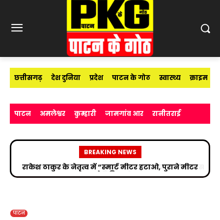
छत्तीसगढ़
देश दुनिया
प्रदेश
पाटन के गोठ
स्वास्थ्य
क्राइम
पाटन
अमलेश्वर
कुम्हारी
जामगांव आर
रानीतराई
BREAKING NEWS
सड़क हादसे के बाद उपचाररत किरण सिंह देव से मिले सांसद
विजय बघेल
पाटन