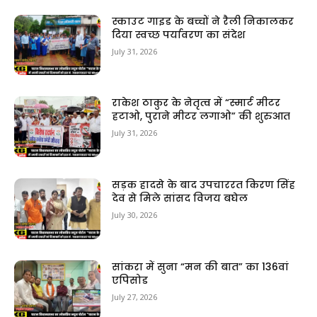
स्काउट गाइड के बच्चों ने रैली निकालकर
दिया स्वच्छ पर्यावरण का संदेश
July 31, 2026
राकेश ठाकुर के नेतृत्व में “स्मार्ट मीटर
हटाओ, पुराने मीटर लगाओ” की शुरुआत
July 31, 2026
सड़क हादसे के बाद उपचाररत किरण सिंह
देव से मिले सांसद विजय बघेल
July 30, 2026
सांकरा में सुना “मन की बात” का 136वां
एपिसोड
July 27, 2026