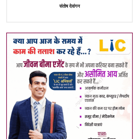
संतोष देवांगन