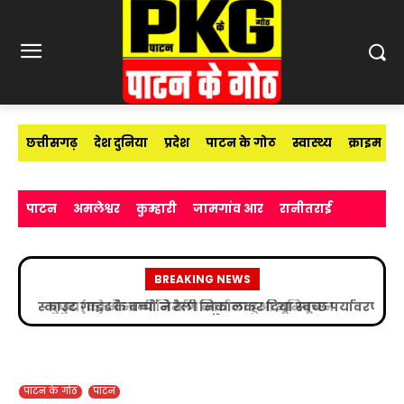
छत्तीसगढ़
देश दुनिया
प्रदेश
पाटन के गोठ
स्वास्थ्य
क्राइम
पाटन
अमलेश्वर
कुम्हारी
जामगांव आर
रानीतराई
BREAKING NEWS
स्काउट गाइड के बच्चों ने रैली निकालकर दिया स्वच्छ पर्यावरण
का संदेश
पाटन के गोठ
पाटन