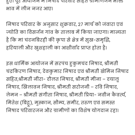
हुए। पूरे आयोजन में निषाद परिवार सहित ग्रामीणजन भक्ति
भाव में लीन नजर आए।
निषाद परिवार के अनुसार शुक्रवार, 27 मार्च को जंवारा एवं
ज्योति का विसर्जन गांव के तालाब में किया जाएगा। मान्यता
है कि मां चंदनबिरही की कृपा से क्षेत्र में सुख-समृद्धि,
हरियाली और खुशहाली का आशीर्वाद प्राप्त होता है।
इस धार्मिक आयोजन में सरपंच हुकुमचंद निषाद, श्रीमती
चंद्रकिरण निषाद, देवकुमार निषाद एवं श्रीमती खेमिन निषाद
सहित,श्रीमती नीरा- दौलत निषाद, श्रीमती मीना – दयालू
निषाद, खिलावन निषाद, श्रीमती सरोजनी – रवि निषाद,
लेमन – श्रीमती संगीता निषाद, श्रीमती प्रिया- नवीन कैवर्त्य,
मितेश (बिट्टू), मुस्कान, सौम्य, समीर, तरुण एवं समस्त
निषाद परिवारजन और ग्रामीणों का विशेष योगदान रहा।