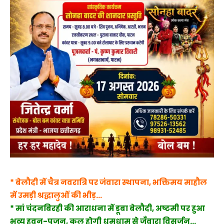
* बेलौदी में चैत्र नवरात्रि पर जंवारा स्थापना, भक्तिमय माहौल
में उमड़ी श्रद्धालुओं की भीड़…
* मां चंदनबिरही की आराधना में डूबा बेलौदी, अष्टमी पर हुआ
भव्य हवन-पूजन, कल होगी धूमधाम से जँवारा विसर्जन…