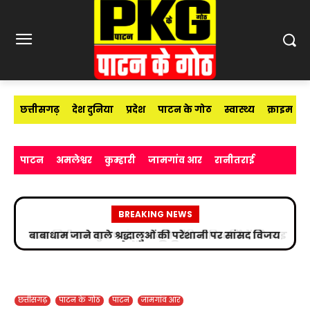
छत्तीसगढ़
देश दुनिया
प्रदेश
पाटन के गोठ
स्वास्थ्य
क्राइम
पाटन
अमलेश्वर
कुम्हारी
जामगांव आर
रानीतराई
BREAKING NEWS
उप निरीक्षक सुभाष चंद्र यादव ने मीडिया विद्यार्थियों को साइबर
अपराधों के प्रति किया जागरूक
छत्तीसगढ़
पाटन के गोठ
पाटन
जामगांव आर