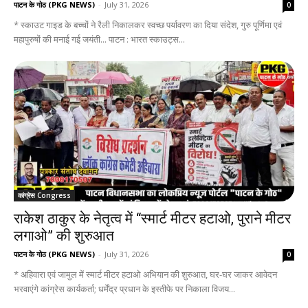
पाटन के गोठ (PKG NEWS)
-
July 31, 2026
0
* स्काउट गाइड के बच्चों ने रैली निकालकर स्वच्छ पर्यावरण का दिया संदेश, गुरु पूर्णिमा एवं
महापुरुषों की मनाई गई जयंती... पाटन : भारत स्काउट्स...
कांग्रेस Congress
राकेश ठाकुर के नेतृत्व में “स्मार्ट मीटर हटाओ, पुराने मीटर
लगाओ” की शुरुआत
पाटन के गोठ (PKG NEWS)
-
July 31, 2026
0
* अहिवारा एवं जामुल में स्मार्ट मीटर हटाओ अभियान की शुरुआत, घर-घर जाकर आवेदन
भरवाएंगे कांग्रेस कार्यकर्ता; धर्मेंद्र प्रधान के इस्तीफे पर निकाला विजय...