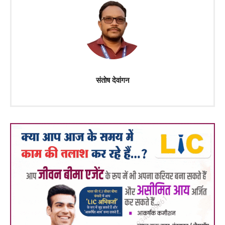
संतोष देवांगन