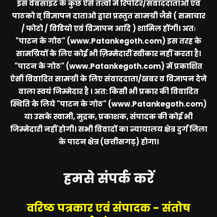
इस वेबसाइट के कुछ ऐसे तत्वों में रिपोर्टर/सवाददाताओं एवं
पाठको व् विज्ञापन दाताओ द्वारा प्रस्तुत सामग्री जैसे ( समाचार
/ फोटो / विडियो एवं विज्ञापन आदि ) शामिल होंगी। अतः
"पाटन के गोठ" (www.Patankegoth.com)
इस तरह के
सामग्रियों के लिए कोई भी ज़िम्मेदारीं स्वीकार नहीं करता है।
"पाटन के गोठ" (www.Patankegoth.com)
में प्रकाशित
ऐसी विवादित सामग्री के लिए संवाददाता/खबर व विज्ञापन देने
वाला स्वयं जिम्मेदार है । अत: किसी भी प्रकार की विवादित
स्थिति के लिये
"पाटन के गोठ" (www.Patankegoth.com)
या उसके स्वामी, मुद्रक, प्रकाशक, संपादक की कोई भी
जिम्मेदारी नहीं होगी। सभी विवादों का न्यायालय क्षेत्र दुर्ग जिला
के पाटन क्षेत्र (छत्तीसगढ़) होगा।
हमसे संपर्क करें
वरिष्ठ पत्रकार एवं संपादक - संतोष