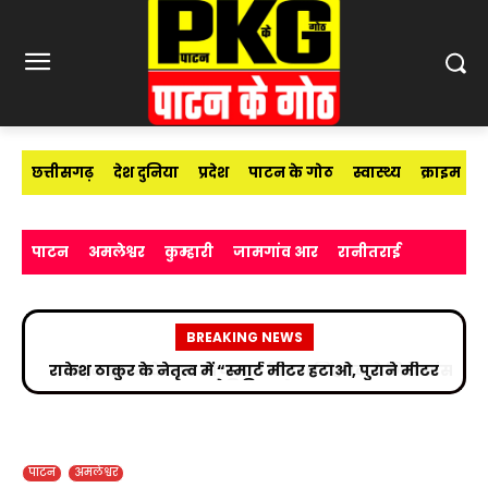
छत्तीसगढ़
देश दुनिया
प्रदेश
पाटन के गोठ
स्वास्थ्य
क्राइम
पाटन
अमलेश्वर
कुम्हारी
जामगांव आर
रानीतराई
BREAKING NEWS
सड़क हादसे के बाद उपचाररत किरण सिंह देव से मिले सांसद
विजय बघेल
पाटन
अमलेश्वर