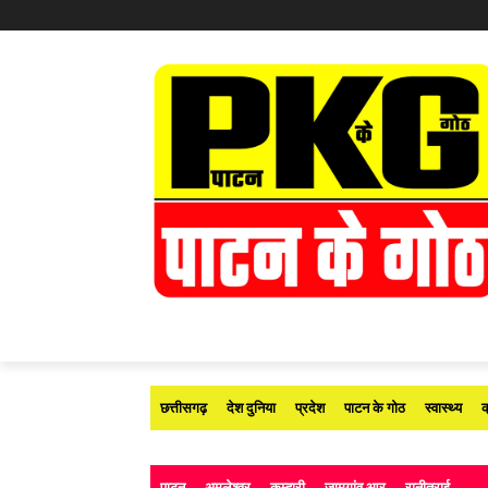
छत्तीसगढ़
देश दुनिया
प्रदेश
पाटन के गोठ
स्वास्थ्य
क
पाटन
अमलेश्वर
कुम्हारी
जामगांव आर
रानीतराई