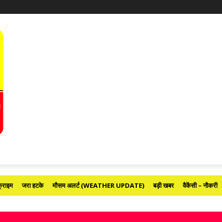
्राइम
जरा हटके
मौसम अलर्ट (WEATHER UPDATE)
बड़ी खबर
वैकेंसी – नौकरी