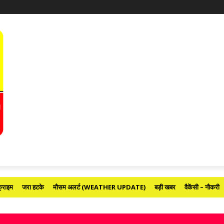
्राइम
जरा हटके
मौसम अलर्ट (WEATHER UPDATE)
बड़ी खबर
वैकेंसी – नौकरी