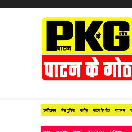
छत्तीसगढ़
देश दुनिया
प्रदेश
पाटन के गोठ
स्वास्थ्य
क
पाटन
अमलेश्वर
कुम्हारी
जामगांव आर
रानीतराई