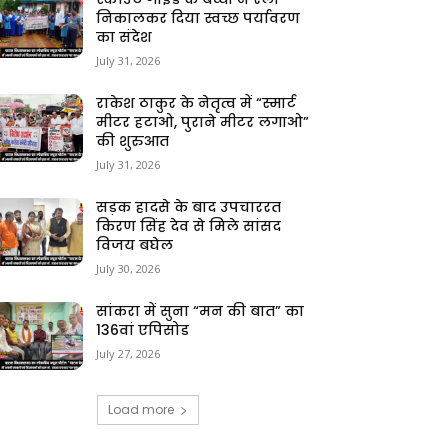
निकालकर दिया स्वच्छ पर्यावरण
का संदेश
July 31, 2026
राकेश ठाकुर के नेतृत्व में “स्मार्ट
मीटर हटाओ, पुराने मीटर लगाओ”
की शुरुआत
July 31, 2026
सड़क हादसे के बाद उपचाररत
किरण सिंह देव से मिले सांसद
विजय बघेल
July 30, 2026
सांकरा में सुना “मन की बात” का
136वां एपिसोड
July 27, 2026
Load more