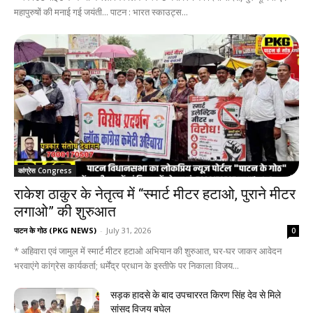
महापुरुषों की मनाई गई जयंती... पाटन : भारत स्काउट्स...
कांग्रेस Congress
राकेश ठाकुर के नेतृत्व में “स्मार्ट मीटर हटाओ, पुराने मीटर
लगाओ” की शुरुआत
पाटन के गोठ (PKG NEWS)
-
July 31, 2026
0
* अहिवारा एवं जामुल में स्मार्ट मीटर हटाओ अभियान की शुरुआत, घर-घर जाकर आवेदन
भरवाएंगे कांग्रेस कार्यकर्ता; धर्मेंद्र प्रधान के इस्तीफे पर निकाला विजय...
सड़क हादसे के बाद उपचाररत किरण सिंह देव से मिले
सांसद विजय बघेल