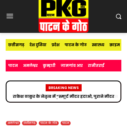
छत्तीसगढ़
देश दुनिया
प्रदेश
पाटन के गोठ
स्वास्थ्य
क्राइम
पाटन
अमलेश्वर
कुम्हारी
जामगांव आर
रानीतराई
BREAKING NEWS
सड़क हादसे के बाद उपचाररत किरण सिंह देव से मिले सांसद
विजय बघेल
अमलेश्वर
छत्तीसगढ़
पाटन के गोठ
पाटन