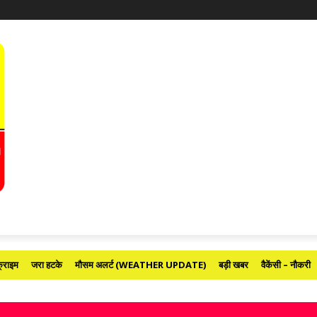
्राइम
जरा हटके
मौसम अलर्ट (WEATHER UPDATE)
बड़ी खबर
वैकेंसी – नौकरी