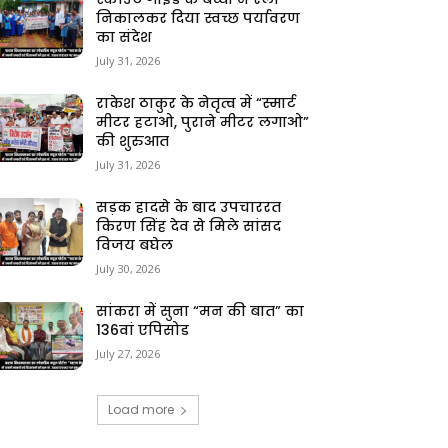
निकालकर दिया स्वच्छ पर्यावरण
का संदेश
July 31, 2026
राकेश ठाकुर के नेतृत्व में “स्मार्ट
मीटर हटाओ, पुराने मीटर लगाओ”
की शुरुआत
July 31, 2026
सड़क हादसे के बाद उपचाररत
किरण सिंह देव से मिले सांसद
विजय बघेल
July 30, 2026
सांकरा में सुना “मन की बात” का
136वां एपिसोड
July 27, 2026
Load more