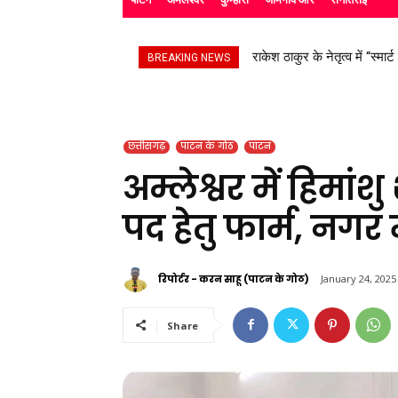
राकेश ठाकुर के नेतृत्व में “स्मार
सड़क हादसे के बाद उपचाररत क
BREAKING NEWS
छत्तीसगढ़
पाटन के गोठ
पाटन
अम्लेश्वर में हिमांशु
पद हेतु फार्म, नगर मे
रिपोर्टर - करन साहू (पाटन के गोठ)
January 24, 2025
Share