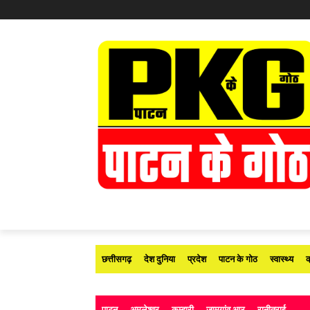
छत्तीसगढ़
देश दुनिया
प्रदेश
पाटन के गोठ
स्वास्थ्य
क
पाटन
अमलेश्वर
कुम्हारी
जामगांव आर
रानीतराई