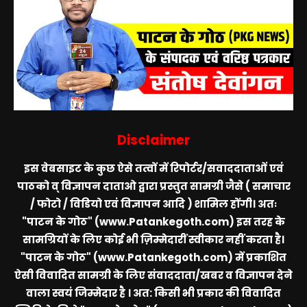
Disclaimer
इस वेबसाइट के कुछ ऐसे तत्वों में रिपोर्टर/सवाददाताओं एवं
पाठको व् विज्ञापन दाताओ द्वारा प्रस्तुत सामग्री जैसे ( समाचार
/ फोटो / विडियो एवं विज्ञापन आदि ) शामिल होंगी। अतः
"पाटन के गोठ" (www.Patankegoth.com)
इस तरह के
सामग्रियों के लिए कोई भी ज़िम्मेदारीं स्वीकार नहीं करता है।
"पाटन के गोठ" (www.Patankegoth.com)
में प्रकाशित
ऐसी विवादित सामग्री के लिए संवाददाता/खबर व विज्ञापन देने
वाला स्वयं जिम्मेदार है । अत: किसी भी प्रकार की विवादित