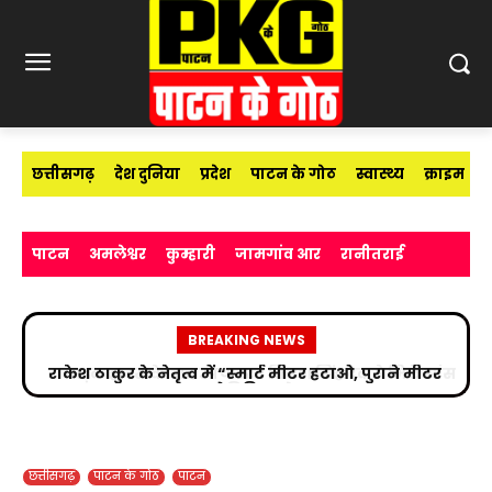
छत्तीसगढ़
देश दुनिया
प्रदेश
पाटन के गोठ
स्वास्थ्य
क्राइम
पाटन
अमलेश्वर
कुम्हारी
जामगांव आर
रानीतराई
BREAKING NEWS
सड़क हादसे के बाद उपचाररत किरण सिंह देव से मिले सांसद
विजय बघेल
छत्तीसगढ़
पाटन के गोठ
पाटन