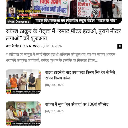
कांग्रेस Congress
राकेश ठाकुर के नेतृत्व में “स्मार्ट मीटर हटाओ, पुराने मीटर
लगाओ” की शुरुआत
पाटन के गोठ (PKG NEWS)
-
July 31, 2026
0
* अहिवारा एवं जामुल में स्मार्ट मीटर हटाओ अभियान की शुरुआत, घर-घर जाकर आवेदन
भरवाएंगे कांग्रेस कार्यकर्ता; धर्मेंद्र प्रधान के इस्तीफे पर निकाला विजय...
सड़क हादसे के बाद उपचाररत किरण सिंह देव से मिले
सांसद विजय बघेल
July 30, 2026
सांकरा में सुना “मन की बात” का 136वां एपिसोड
July 27, 2026