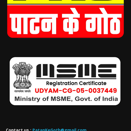
Contact us :
PatanKeGoth@gmail.com