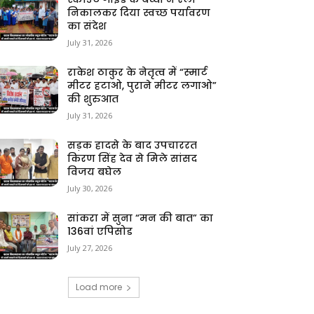
निकालकर दिया स्वच्छ पर्यावरण
का संदेश
July 31, 2026
राकेश ठाकुर के नेतृत्व में “स्मार्ट
मीटर हटाओ, पुराने मीटर लगाओ”
की शुरुआत
July 31, 2026
सड़क हादसे के बाद उपचाररत
किरण सिंह देव से मिले सांसद
विजय बघेल
July 30, 2026
सांकरा में सुना “मन की बात” का
136वां एपिसोड
July 27, 2026
Load more