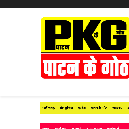
छत्तीसगढ़
देश दुनिया
प्रदेश
पाटन के गोठ
स्वास्थ्य
क
पाटन
अमलेश्वर
कुम्हारी
जामगांव आर
रानीतराई