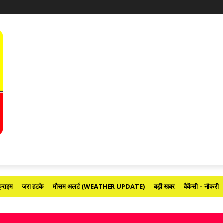
्राइम
जरा हटके
मौसम अलर्ट (WEATHER UPDATE)
बड़ी खबर
वैकेंसी – नौकरी