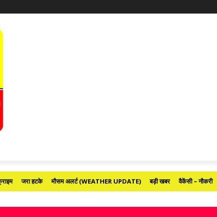
्राइम
जरा हटके
मौसम अलर्ट (WEATHER UPDATE)
बड़ी खबर
वैकेंसी – नौकरी