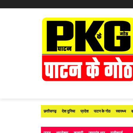
छत्तीसगढ़
देश दुनिया
प्रदेश
पाटन के गोठ
स्वास्थ्य
क
पाटन
अमलेश्वर
कुम्हारी
जामगांव आर
रानीतराई