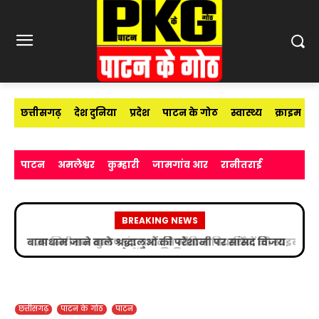
छत्तीसगढ़
देश दुनिया
प्रदेश
पाटन के गोठ
स्वास्थ्य
क्राइम
पाटन
अमलेश्वर
कुम्हारी
जामगांव आर
रानीतराई
BREAKING NEWS
उप निरीक्षक सुभाष चंद्र यादव ने मीडिया विद्यार्थियों को साइबर
अपराधों के प्रति किया जागरूक
छत्तीसगढ़
पाटन के गोठ
पाटन