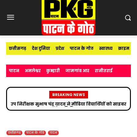
छत्तीसगढ़
देश दुनिया
प्रदेश
पाटन के गोठ
स्वास्थ्य
क्राइम
पाटन
अमलेश्वर
कुम्हारी
जामगांव आर
रानीतराई
BREAKING NEWS
उप निरीक्षक सुभाष चंद्र यादव ने मीडिया विद्यार्थियों को साइबर
अपराधों के प्रति किया जागरूक
छत्तीसगढ़
पाटन के गोठ
पाटन