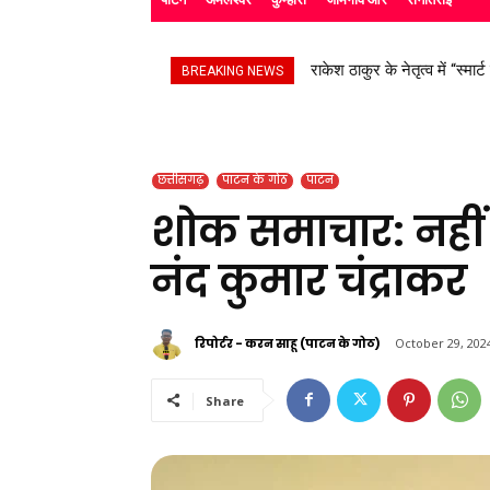
राकेश ठाकुर के नेतृत्व में “स्म
सड़क हादसे के बाद उपचाररत
BREAKING NEWS
छत्तीसगढ़
पाटन के गोठ
पाटन
शोक समाचार: नहीं र
नंद कुमार चंद्राकर
रिपोर्टर - करन साहू (पाटन के गोठ)
October 29, 202
Share