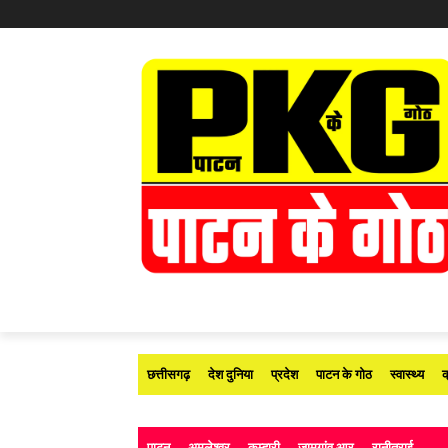
छत्तीसगढ़
देश दुनिया
प्रदेश
पाटन के गोठ
स्वास्थ्य
क
पाटन
अमलेश्वर
कुम्हारी
जामगांव आर
रानीतराई