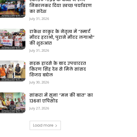
निकालकर दिया स्वच्छ पर्यावरण
का संदेश
July 31, 2026
राकेश ठाकुर के नेतृत्व में “स्मार्ट
मीटर हटाओ, पुराने मीटर लगाओ”
की शुरुआत
July 31, 2026
सड़क हादसे के बाद उपचाररत
किरण सिंह देव से मिले सांसद
विजय बघेल
July 30, 2026
सांकरा में सुना “मन की बात” का
136वां एपिसोड
July 27, 2026
Load more