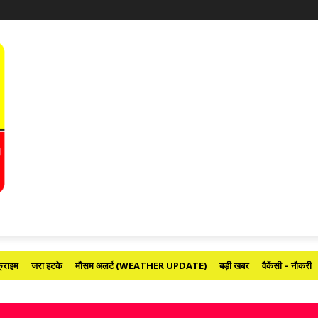
्राइम
जरा हटके
मौसम अलर्ट (WEATHER UPDATE)
बड़ी खबर
वैकेंसी – नौकरी