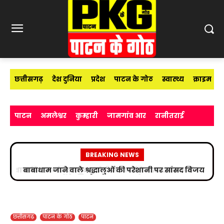
छत्तीसगढ़
देश दुनिया
प्रदेश
पाटन के गोठ
स्वास्थ्य
क्राइम
पाटन
अमलेश्वर
कुम्हारी
जामगांव आर
रानीतराई
BREAKING NEWS
बाबाधाम जाने वाले श्रद्धालुओं की परेशानी पर सांसद विजय
बघेल का बड़ा कदम
छत्तीसगढ़
पाटन के गोठ
पाटन