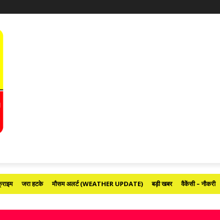
्राइम
जरा हटके
मौसम अलर्ट (WEATHER UPDATE)
बड़ी खबर
वैकेंसी – नौकरी