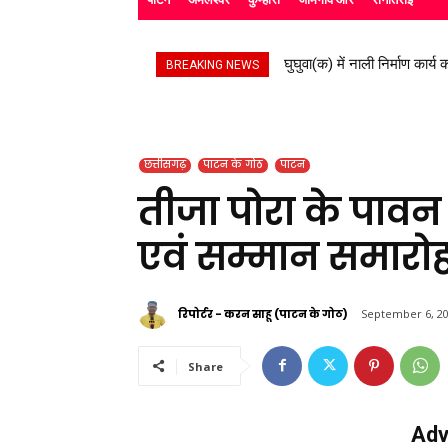
घुघुवा(क) में नाली निर्माण कार्य का
स्काउट गाइड के बच्चों ने रैली 
BREAKING NEWS
छत्तीसगढ़
पाटन के गोठ
पाटन
तीजा पोरा के पावन 
एवं सम्मान समार
रिपोर्टर - करन साहू (पाटन के गोठ)
September 6, 2
Share
Adv