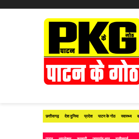
छत्तीसगढ़
देश दुनिया
प्रदेश
पाटन के गोठ
स्वास्थ्य
क
पाटन
अमलेश्वर
कुम्हारी
जामगांव आर
रानीतराई