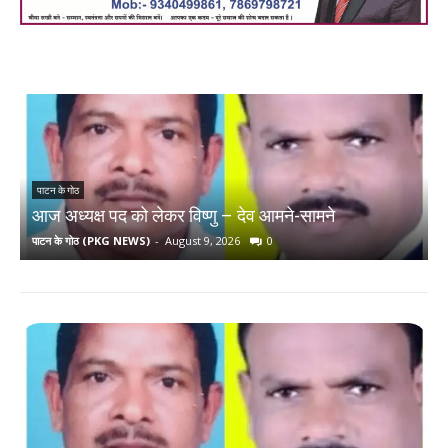
श
पाटन के गोठ
आज अध्यक्ष पद को लेकर विष्णु – देव आमने-सामने
ब
पाटन के गोठ (PKG NEWS)
-
August 9, 2026
0
प