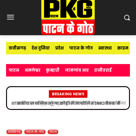
छत्तीसगढ़
देश दुनिया
प्रदेश
पाटन के गोठ
स्वास्थ्य
क्राइम
पाटन
अमलेश्वर
कुम्हारी
जामगांव आर
रानीतराई
BREAKING NEWS
बाबाधाम जाने वाले श्रद्धालुओं की परेशानी पर सांसद विजय
बघेल का बड़ा कदम
छत्तीसगढ़
पाटन के गोठ
पाटन