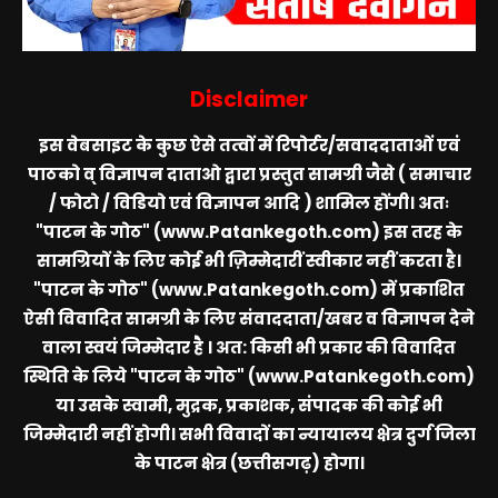
Disclaimer
इस वेबसाइट के कुछ ऐसे तत्वों में रिपोर्टर/सवाददाताओं एवं
पाठको व् विज्ञापन दाताओ द्वारा प्रस्तुत सामग्री जैसे ( समाचार
/ फोटो / विडियो एवं विज्ञापन आदि ) शामिल होंगी। अतः
"पाटन के गोठ" (www.Patankegoth.com)
इस तरह के
सामग्रियों के लिए कोई भी ज़िम्मेदारीं स्वीकार नहीं करता है।
"पाटन के गोठ" (www.Patankegoth.com)
में प्रकाशित
ऐसी विवादित सामग्री के लिए संवाददाता/खबर व विज्ञापन देने
वाला स्वयं जिम्मेदार है । अत: किसी भी प्रकार की विवादित
स्थिति के लिये
"पाटन के गोठ" (www.Patankegoth.com)
या उसके स्वामी, मुद्रक, प्रकाशक, संपादक की कोई भी
जिम्मेदारी नहीं होगी। सभी विवादों का न्यायालय क्षेत्र दुर्ग जिला
के पाटन क्षेत्र (छत्तीसगढ़) होगा।