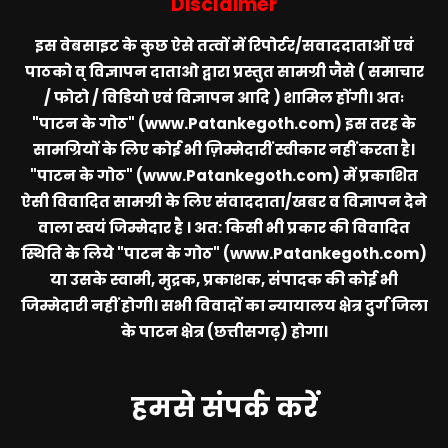
Disclaimer
इस वेबसाइट के कुछ ऐसे तत्वों में रिपोर्टर/सवाददाताओं एवं
पाठको व् विज्ञापन दाताओ द्वारा प्रस्तुत सामग्री जैसे ( समाचार
/ फोटो / विडियो एवं विज्ञापन आदि ) शामिल होंगी। अतः
"पाटन के गोठ" (www.Patankegoth.com)
इस तरह के
सामग्रियों के लिए कोई भी ज़िम्मेदारीं स्वीकार नहीं करता है।
"पाटन के गोठ" (www.Patankegoth.com)
में प्रकाशित
ऐसी विवादित सामग्री के लिए संवाददाता/खबर व विज्ञापन देने
वाला स्वयं जिम्मेदार है । अत: किसी भी प्रकार की विवादित
स्थिति के लिये
"पाटन के गोठ" (www.Patankegoth.com)
या उसके स्वामी, मुद्रक, प्रकाशक, संपादक की कोई भी
जिम्मेदारी नहीं होगी। सभी विवादों का न्यायालय क्षेत्र दुर्ग जिला
के पाटन क्षेत्र (छत्तीसगढ़) होगा।
हमसे संपर्क करें