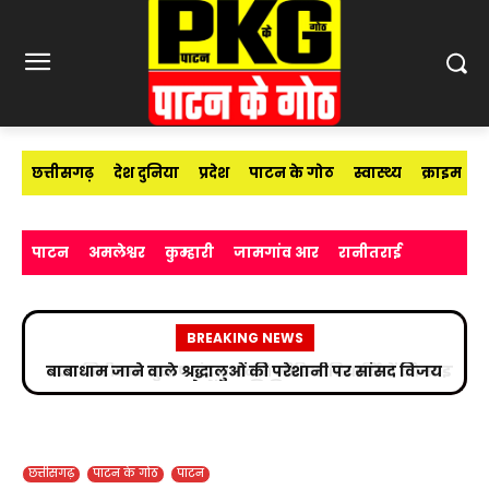
छत्तीसगढ़
देश दुनिया
प्रदेश
पाटन के गोठ
स्वास्थ्य
क्राइम
पाटन
अमलेश्वर
कुम्हारी
जामगांव आर
रानीतराई
BREAKING NEWS
उप निरीक्षक सुभाष चंद्र यादव ने मीडिया विद्यार्थियों को साइबर
अपराधों के प्रति किया जागरूक
छत्तीसगढ़
पाटन के गोठ
पाटन