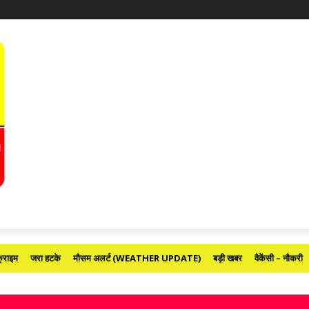
्राइम
जरा हटके
मौसम अलर्ट (WEATHER UPDATE)
बड़ी खबर
वैकेंसी – नौकरी