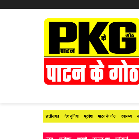
छत्तीसगढ़
देश दुनिया
प्रदेश
पाटन के गोठ
स्वास्थ्य
क
पाटन
अमलेश्वर
कुम्हारी
जामगांव आर
रानीतराई