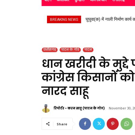
घुघुवा(क) में नाली निर्माण कार्य का
स्काउट गाइड के बच्चों ने रैली
BREAKING NEWS
छत्तीसगढ़
पाटन के गोठ
पाटन
धान खरीदी के मुद्
कांग्रेस किसानों क
नारद साहू
रिपोर्टर - करन साहू (पाटन के गोठ)
November 30, 2
Share