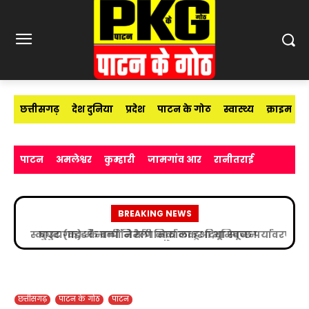
छत्तीसगढ़
देश दुनिया
प्रदेश
पाटन के गोठ
स्वास्थ्य
क्राइम
पाटन
अमलेश्वर
कुम्हारी
जामगांव आर
रानीतराई
BREAKING NEWS
स्काउट गाइड के बच्चों ने रैली निकालकर दिया स्वच्छ पर्यावरण
का संदेश
छत्तीसगढ़
पाटन के गोठ
पाटन