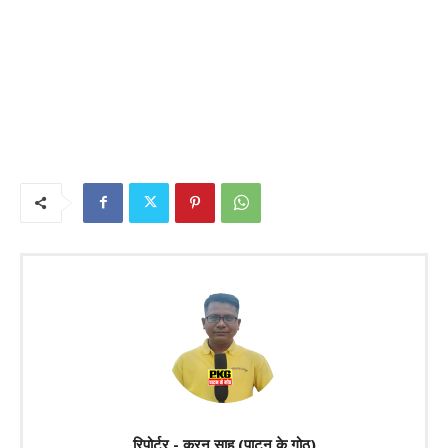
रिपोर्टर - करन साहू (पाटन के गोठ)