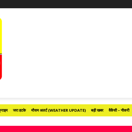
्राइम
जरा हटके
मौसम अलर्ट (WEATHER UPDATE)
बड़ी खबर
वैकेंसी – नौकरी