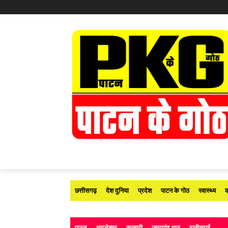
छत्तीसगढ़
देश दुनिया
प्रदेश
पाटन के गोठ
स्वास्थ्य
क
पाटन
अमलेश्वर
कुम्हारी
जामगांव आर
रानीतराई