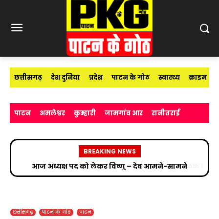
छत्तीसगढ़
देश दुनिया
प्रदेश
पाटन के गोठ
स्वास्थ्य
क्राइम
पाटन
अमलेश्वर
कुम्हारी
जामगांव आर
रानीतराई
BREAKING NEWS
शासकीय प्राथमिक शाला कौही में आयोजित SMC बैठक में
बच्चों के शिक्षा गुणवत्ता पर फोकस
छत्तीसगढ़
पाटन के गोठ
पाटन