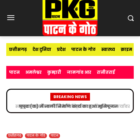
छत्तीसगढ़
देश दुनिया
प्रदेश
पाटन के गोठ
स्वास्थ्य
क्राइम
पाटन
अमलेश्वर
कुम्हारी
जामगांव आर
रानीतराई
BREAKING NEWS
स्काउट गाइड के बच्चों ने रैली निकालकर दिया स्वच्छ पर्यावरण
का संदेश
छत्तीसगढ़
पाटन के गोठ
पाटन