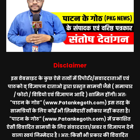
Disclaimer
इस वेबसाइट के कुछ ऐसे तत्वों में रिपोर्टर/सवाददाताओं एवं
पाठको व् विज्ञापन दाताओ द्वारा प्रस्तुत सामग्री जैसे ( समाचार
/ फोटो / विडियो एवं विज्ञापन आदि ) शामिल होंगी। अतः
"पाटन के गोठ" (www.Patankegoth.com)
इस तरह के
सामग्रियों के लिए कोई भी ज़िम्मेदारीं स्वीकार नहीं करता है।
"पाटन के गोठ" (www.Patankegoth.com)
में प्रकाशित
ऐसी विवादित सामग्री के लिए संवाददाता/खबर व विज्ञापन देने
वाला स्वयं जिम्मेदार है । अत: किसी भी प्रकार की विवादित