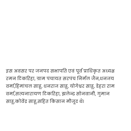
इस अवसर पर जनपद सभापति एवं पूर्व प्राधिकृत अध्यक्ष
रमन टिकरिहा, ग्राम पंचायत सरपंच निर्मल जैन,धनजय
वर्मा,हिमांचल साहू, धनराज साहू, योगेश्वर साहू, डेहरा राम
वर्मा,सत्यनारायण टिकरिहा, झलेन्द्र सोनवानी, गुमान
साहू,कोवेंद्र साहू,सहित किसान मौजूद थे।