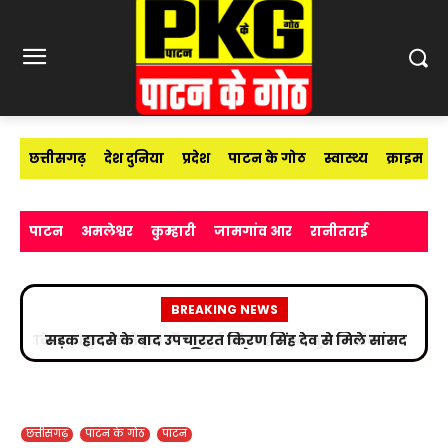
छत्तीसगढ़
देश दुनिया
प्रदेश
पाटन के गोठ
स्वास्थ्य
क्राइम
पाटन
अमलेश्वर
कुम्हारी
जामगांव आर
रानीतराई
BREAKING NEWS
सड़क हादसे के बाद उपचाररत किरण सिंह देव से मिले सांसद
विजय बघेल
छत्तीसगढ़
पाटन के गोठ
पाटन