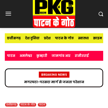
छत्तीसगढ़
देश दुनिया
प्रदेश
पाटन के गोठ
स्वास्थ्य
क्राइम
पाटन
अमलेश्वर
कुम्हारी
जामगांव आर
रानीतराई
BREAKING NEWS
मगरघटा-परसदा मार्ग से जनता परेशान
छत्तीसगढ़
पाटन के गोठ
पाटन