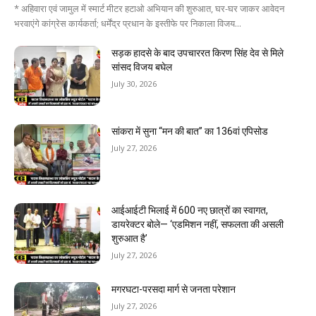
* अहिवारा एवं जामुल में स्मार्ट मीटर हटाओ अभियान की शुरुआत, घर-घर जाकर आवेदन
भरवाएंगे कांग्रेस कार्यकर्ता; धर्मेंद्र प्रधान के इस्तीफे पर निकाला विजय...
सड़क हादसे के बाद उपचाररत किरण सिंह देव से मिले
सांसद विजय बघेल
July 30, 2026
सांकरा में सुना “मन की बात” का 136वां एपिसोड
July 27, 2026
आईआईटी भिलाई में 600 नए छात्रों का स्वागत,
डायरेक्टर बोले— ‘एडमिशन नहीं, सफलता की असली
शुरुआत है’
July 27, 2026
मगरघटा-परसदा मार्ग से जनता परेशान
July 27, 2026