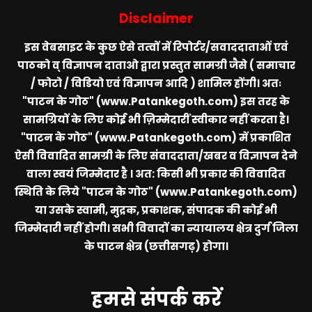
Disclaimer
इस वेबसाइट के कुछ ऐसे तत्वों में रिपोर्टर/सवाददाताओं एवं
पाठको व् विज्ञापन दाताओ द्वारा प्रस्तुत सामग्री जैसे ( समाचार
/ फोटो / विडियो एवं विज्ञापन आदि ) शामिल होंगी। अतः
"पाटन के गोठ" (www.Patankegoth.com)
इस तरह के
सामग्रियों के लिए कोई भी ज़िम्मेदारीं स्वीकार नहीं करता है।
"पाटन के गोठ" (www.Patankegoth.com)
में प्रकाशित
ऐसी विवादित सामग्री के लिए संवाददाता/खबर व विज्ञापन देने
वाला स्वयं जिम्मेदार है । अत: किसी भी प्रकार की विवादित
स्थिति के लिये
"पाटन के गोठ" (www.Patankegoth.com)
या उसके स्वामी, मुद्रक, प्रकाशक, संपादक की कोई भी
जिम्मेदारी नहीं होगी। सभी विवादों का न्यायालय क्षेत्र दुर्ग जिला
के पाटन क्षेत्र (छत्तीसगढ़) होगा।
हमसे संपर्क करें