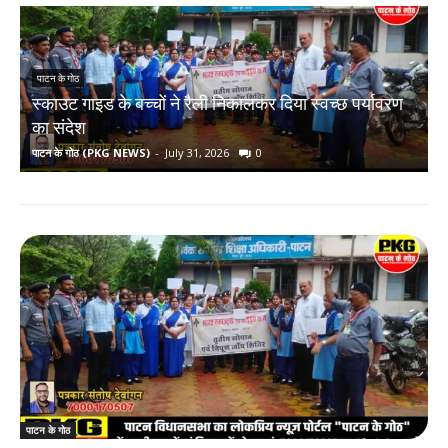
पाटन के गोठ
स्काउट गाइड के बच्चों ने रैली निकालकर दिया स्वच्छ पर्यावरण
र
का संदेश
पाटन के गोठ (PKG NEWS)
-
July 31, 2026
0
प
पाटन के गोठ