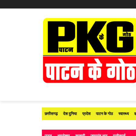
छत्तीसगढ़
देश दुनिया
प्रदेश
पाटन के गोठ
स्वास्थ्य
क
पाटन
अमलेश्वर
कुम्हारी
जामगांव आर
रानीतराई