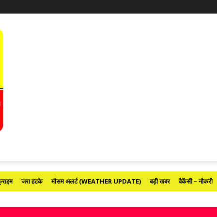
्राइम
जरा हटके
मौसम अलर्ट (WEATHER UPDATE)
बड़ी खबर
वैकेंसी – नौकरी