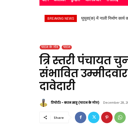
घुघुवा(क) में नाली निर्माण कार्य का
स्काउट गाइड के बच्चों ने रैली
BREAKING NEWS
पाटन के गोठ
पाटन
त्रि स्तरी पंचायत च
संभावित उम्मीदवार न
दावेदारी
रिपोर्टर - करन साहू (पाटन के गोठ)
December 28, 2
Share