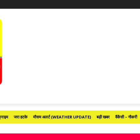
्राइम
जरा हटके
मौसम अलर्ट (WEATHER UPDATE)
बड़ी खबर
वैकेंसी – नौकरी