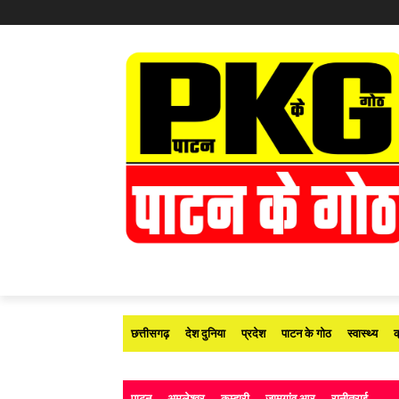
छत्तीसगढ़
देश दुनिया
प्रदेश
पाटन के गोठ
स्वास्थ्य
क
पाटन
अमलेश्वर
कुम्हारी
जामगांव आर
रानीतराई