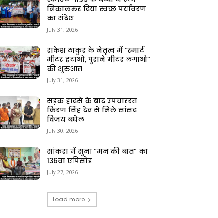
निकालकर दिया स्वच्छ पर्यावरण
का संदेश
July 31, 2026
राकेश ठाकुर के नेतृत्व में “स्मार्ट
मीटर हटाओ, पुराने मीटर लगाओ”
की शुरुआत
July 31, 2026
सड़क हादसे के बाद उपचाररत
किरण सिंह देव से मिले सांसद
विजय बघेल
July 30, 2026
सांकरा में सुना “मन की बात” का
136वां एपिसोड
July 27, 2026
Load more