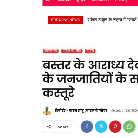
राकेश ठाकुर के नेतृत्व में “स्मार्
सड़क हादसे के बाद उपचाररत कि
BREAKING NEWS
छत्तीसगढ़
पाटन के गोठ
पाटन
बस्तर के आराध्य देवी 
के जनजातियों के स
कस्तूरे
रिपोर्टर - करन साहू (पाटन के गोठ)
October 26, 202
Share