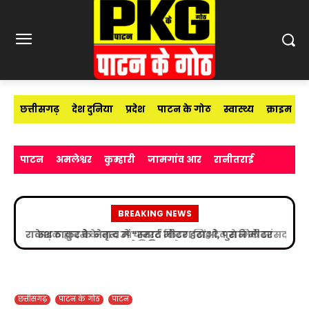
छत्तीसगढ़
देश दुनिया
प्रदेश
पाटन के गोठ
स्वास्थ्य
क्राइम
पाटन
अमलेश्वर
कुम्हारी
जामगांव आर
रानीतराई
BREAKING NEWS
सड़क हादसे के बाद उपचाररत किरण सिंह देव से मिले सांसद
विजय बघेल
छत्तीसगढ़
पाटन के गोठ
पाटन