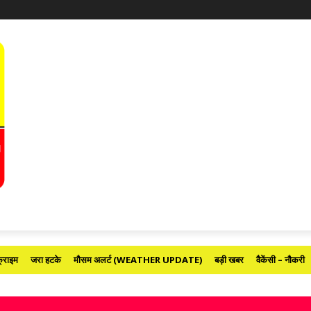
्राइम
जरा हटके
मौसम अलर्ट (WEATHER UPDATE)
बड़ी खबर
वैकेंसी – नौकरी