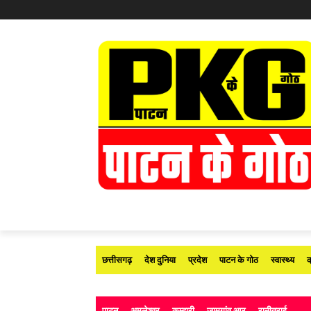
छत्तीसगढ़
देश दुनिया
प्रदेश
पाटन के गोठ
स्वास्थ्य
क
पाटन
अमलेश्वर
कुम्हारी
जामगांव आर
रानीतराई