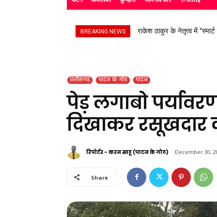
राकेश ठाकुर के नेतृत्व में “स्मार्
सड़क हादसे के बाद उपचाररत क
BREAKING NEWS
छत्तीसगढ़
पाटन के गोठ
पाटन
पेड़ लगाबो पर्यावर
दिखाकर रसूखदार कर
रिपोर्टर - करन साहू (पाटन के गोठ)
December 30, 2
Share