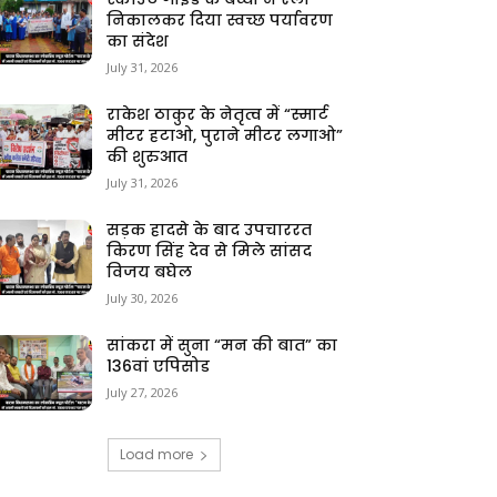
निकालकर दिया स्वच्छ पर्यावरण
का संदेश
July 31, 2026
राकेश ठाकुर के नेतृत्व में “स्मार्ट
मीटर हटाओ, पुराने मीटर लगाओ”
की शुरुआत
July 31, 2026
सड़क हादसे के बाद उपचाररत
किरण सिंह देव से मिले सांसद
विजय बघेल
July 30, 2026
सांकरा में सुना “मन की बात” का
136वां एपिसोड
July 27, 2026
Load more