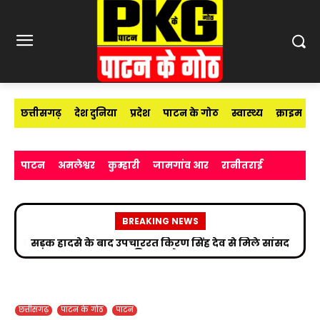
छत्तीसगढ़
देश दुनिया
प्रदेश
पाटन के गोठ
स्वास्थ्य
क्राइम
पाटन
अमलेश्वर
कुम्हारी
जामगांव आर
रानीतराई
BREAKING NEWS
सड़क हादसे के बाद उपचाररत किरण सिंह देव से मिले सांसद
विजय बघेल
छत्तीसगढ़
पाटन के गोठ
पाटन