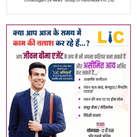
"Chhattisgarh 24 News" Group Of multimedia Pvt. Ltd.