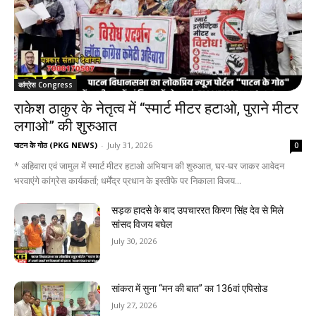
कांग्रेस Congress
राकेश ठाकुर के नेतृत्व में “स्मार्ट मीटर हटाओ, पुराने मीटर
लगाओ” की शुरुआत
पाटन के गोठ (PKG NEWS)
-
July 31, 2026
0
* अहिवारा एवं जामुल में स्मार्ट मीटर हटाओ अभियान की शुरुआत, घर-घर जाकर आवेदन
भरवाएंगे कांग्रेस कार्यकर्ता; धर्मेंद्र प्रधान के इस्तीफे पर निकाला विजय...
सड़क हादसे के बाद उपचाररत किरण सिंह देव से मिले
सांसद विजय बघेल
July 30, 2026
सांकरा में सुना “मन की बात” का 136वां एपिसोड
July 27, 2026