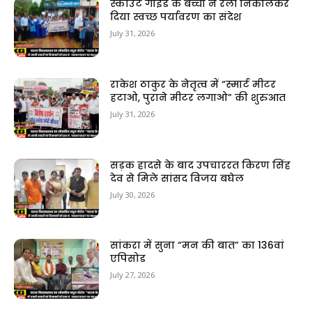
स्काउट गाइड के बच्चों ने रैली निकालकर
दिया स्वच्छ पर्यावरण का संदेश
July 31, 2026
राकेश ठाकुर के नेतृत्व में “स्मार्ट मीटर
हटाओ, पुराने मीटर लगाओ” की शुरुआत
July 31, 2026
सड़क हादसे के बाद उपचाररत किरण सिंह
देव से मिले सांसद विजय बघेल
July 30, 2026
सांकरा में सुना “मन की बात” का 136वां
एपिसोड
July 27, 2026