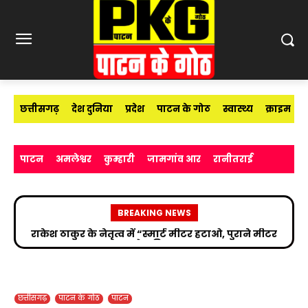
छत्तीसगढ़
देश दुनिया
प्रदेश
पाटन के गोठ
स्वास्थ्य
क्राइम
पाटन
अमलेश्वर
कुम्हारी
जामगांव आर
रानीतराई
BREAKING NEWS
सड़क हादसे के बाद उपचाररत किरण सिंह देव से मिले सांसद
विजय बघेल
छत्तीसगढ़
पाटन के गोठ
पाटन