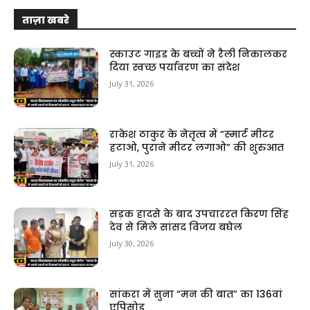
ताज़ा खबरे
स्काउट गाइड के बच्चों ने रैली निकालकर
दिया स्वच्छ पर्यावरण का संदेश
July 31, 2026
राकेश ठाकुर के नेतृत्व में “स्मार्ट मीटर
हटाओ, पुराने मीटर लगाओ” की शुरुआत
July 31, 2026
सड़क हादसे के बाद उपचाररत किरण सिंह
देव से मिले सांसद विजय बघेल
July 30, 2026
सांकरा में सुना “मन की बात” का 136वां
एपिसोड