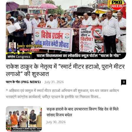
कांग्रेस Congress
राकेश ठाकुर के नेतृत्व में “स्मार्ट मीटर हटाओ, पुराने मीटर
लगाओ” की शुरुआत
पाटन के गोठ (PKG NEWS)
-
July 31, 2026
0
* अहिवारा एवं जामुल में स्मार्ट मीटर हटाओ अभियान की शुरुआत, घर-घर जाकर आवेदन
भरवाएंगे कांग्रेस कार्यकर्ता; धर्मेंद्र प्रधान के इस्तीफे पर निकाला विजय...
सड़क हादसे के बाद उपचाररत किरण सिंह देव से मिले
सांसद विजय बघेल
July 30, 2026