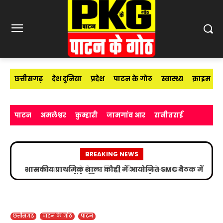
छत्तीसगढ़
देश दुनिया
प्रदेश
पाटन के गोठ
स्वास्थ्य
क्राइम
पाटन
अमलेश्वर
कुम्हारी
जामगांव आर
रानीतराई
BREAKING NEWS
शासकीय प्राथमिक शाला कौही में आयोजित SMC बैठक में
बच्चों के शिक्षा गुणवत्ता पर फोकस
छत्तीसगढ़
पाटन के गोठ
पाटन