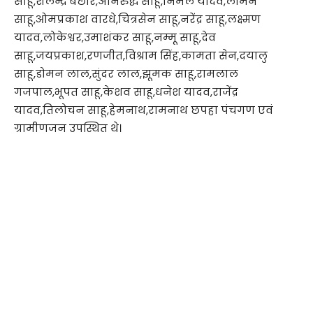
साहू,शैलेन्द्र बंछोर,अनिरुद्ध साहू,निर्मल यादव,लोमन
साहू,ओमप्रकाश वारधे,चित्रसेन साहू,नरेंद्र साहू,लक्ष्मण
यादव,लोकेश्वर,उमाशंकर साहू,नम्मू साहू,देव
साहू,जयप्रकाश,रणजीत,विश्राम सिंह,कामता सेन,दयालु
साहू,डोमन लाल,सुंदर लाल,झूमक साहू,रामलाल
गजपाल,भूपत साहू,केशव साहू,धनेश यादव,राजेंद्र
यादव,तिलोचन साहू,हेमनाथ,रामनाथ छपहा पंचगण एवं
ग्रामीणजन उपस्थित थे।