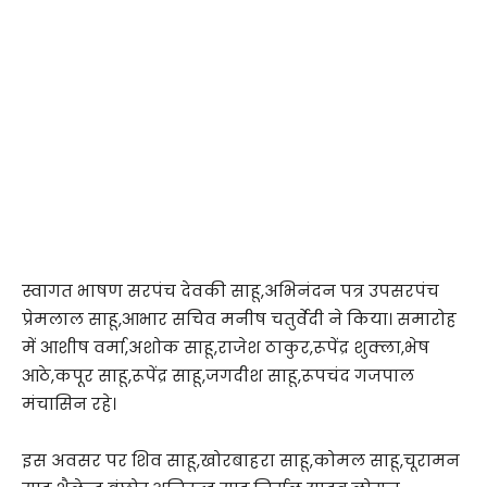
स्वागत भाषण सरपंच देवकी साहू,अभिनंदन पत्र उपसरपंच
प्रेमलाल साहू,आभार सचिव मनीष चतुर्वेदी ने किया। समारोह
में आशीष वर्मा,अशोक साहू,राजेश ठाकुर,रूपेंद्र शुक्ला,भेष
आठे,कपूर साहू,रूपेंद्र साहू,जगदीश साहू,रूपचंद गजपाल
मंचासिन रहे।
इस अवसर पर शिव साहू,खोरबाहरा साहू,कोमल साहू,चूरामन