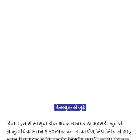
फेसबुक से जुड़े
रिवागहन में सामुदायिक भवन 6.50लाख,अरमरी खुर्द में
सामुदायिक भवन 6.50लाख का लोकार्पण,जिप निधि से साहू
भवन रिवागहन में किचनसेड निर्माण कार्य(2लाख),पेयजल