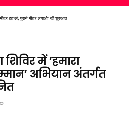
ट मीटर हटाओ, पुराने मीटर लगाओ” की शुरुआत
िरण सिंह देव से मिले सांसद विजय बघेल
शिविर में ’हमारा
मान’ अभियान अंतर्गत
ानित
024