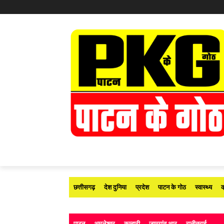
छत्तीसगढ़
देश दुनिया
प्रदेश
पाटन के गोठ
स्वास्थ्य
क
पाटन
अमलेश्वर
कुम्हारी
जामगांव आर
रानीतराई