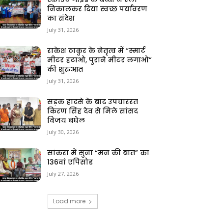
निकालकर दिया स्वच्छ पर्यावरण
का संदेश
July 31, 2026
राकेश ठाकुर के नेतृत्व में “स्मार्ट
मीटर हटाओ, पुराने मीटर लगाओ”
की शुरुआत
July 31, 2026
सड़क हादसे के बाद उपचाररत
किरण सिंह देव से मिले सांसद
विजय बघेल
July 30, 2026
सांकरा में सुना “मन की बात” का
136वां एपिसोड
July 27, 2026
Load more