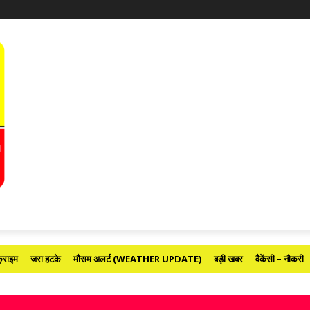
्राइम
जरा हटके
मौसम अलर्ट (WEATHER UPDATE)
बड़ी खबर
वैकेंसी – नौकरी