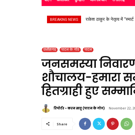
राकेश ठाकुर के नेतृत्व में “स्मार्
सड़क हादसे के बाद उपचाररत क
BREAKING NEWS
छत्तीसगढ़
पाटन के गोठ
पाटन
जनसमस्या निवारण 
शौचालय-हमारा सम्
हितग्राही हुए सम्म
रिपोर्टर - करन साहू (पाटन के गोठ)
November 22, 2
Share