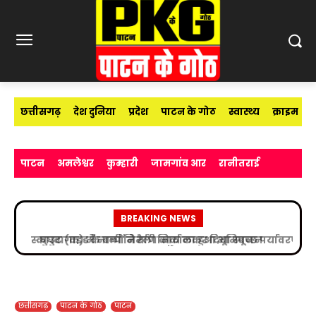
छत्तीसगढ़
देश दुनिया
प्रदेश
पाटन के गोठ
स्वास्थ्य
क्राइम
पाटन
अमलेश्वर
कुम्हारी
जामगांव आर
रानीतराई
BREAKING NEWS
स्काउट गाइड के बच्चों ने रैली निकालकर दिया स्वच्छ पर्यावरण
का संदेश
छत्तीसगढ़
पाटन के गोठ
पाटन