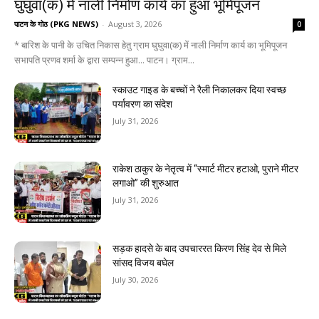
घुघुवा(क) में नाली निर्माण कार्य का हुआ भूमिपूजन
पाटन के गोठ (PKG NEWS)
-
August 3, 2026
0
* बारिश के पानी के उचित निकास हेतु ग्राम घुघुवा(क) में नाली निर्माण कार्य का भूमिपूजन
सभापति प्रणव शर्मा के द्वारा सम्पन्न हुआ... पाटन। ग्राम...
स्काउट गाइड के बच्चों ने रैली निकालकर दिया स्वच्छ
पर्यावरण का संदेश
July 31, 2026
राकेश ठाकुर के नेतृत्व में “स्मार्ट मीटर हटाओ, पुराने मीटर
लगाओ” की शुरुआत
July 31, 2026
सड़क हादसे के बाद उपचाररत किरण सिंह देव से मिले
सांसद विजय बघेल
July 30, 2026