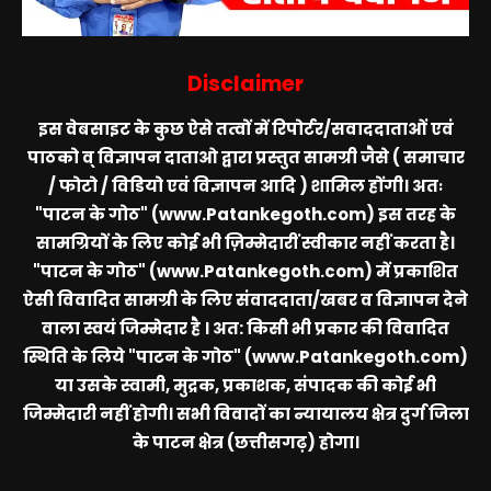
Disclaimer
इस वेबसाइट के कुछ ऐसे तत्वों में रिपोर्टर/सवाददाताओं एवं
पाठको व् विज्ञापन दाताओ द्वारा प्रस्तुत सामग्री जैसे ( समाचार
/ फोटो / विडियो एवं विज्ञापन आदि ) शामिल होंगी। अतः
"पाटन के गोठ" (www.Patankegoth.com)
इस तरह के
सामग्रियों के लिए कोई भी ज़िम्मेदारीं स्वीकार नहीं करता है।
"पाटन के गोठ" (www.Patankegoth.com)
में प्रकाशित
ऐसी विवादित सामग्री के लिए संवाददाता/खबर व विज्ञापन देने
वाला स्वयं जिम्मेदार है । अत: किसी भी प्रकार की विवादित
स्थिति के लिये
"पाटन के गोठ" (www.Patankegoth.com)
या उसके स्वामी, मुद्रक, प्रकाशक, संपादक की कोई भी
जिम्मेदारी नहीं होगी। सभी विवादों का न्यायालय क्षेत्र दुर्ग जिला
के पाटन क्षेत्र (छत्तीसगढ़) होगा।