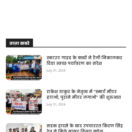
ताज़ा खबरे
स्काउट गाइड के बच्चों ने रैली निकालकर
दिया स्वच्छ पर्यावरण का संदेश
July 31, 2026
राकेश ठाकुर के नेतृत्व में “स्मार्ट मीटर
हटाओ, पुराने मीटर लगाओ” की शुरुआत
July 31, 2026
सड़क हादसे के बाद उपचाररत किरण सिंह
देव से मिले सांसद विजय बघेल