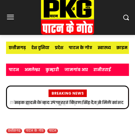
छत्तीसगढ़
देश दुनिया
प्रदेश
पाटन के गोठ
स्वास्थ्य
क्राइम
पाटन
अमलेश्वर
कुम्हारी
जामगांव आर
रानीतराई
BREAKING NEWS
सड़क हादसे के बाद उपचाररत किरण सिंह देव से मिले सांसद
विजय बघेल
छत्तीसगढ़
पाटन के गोठ
पाटन