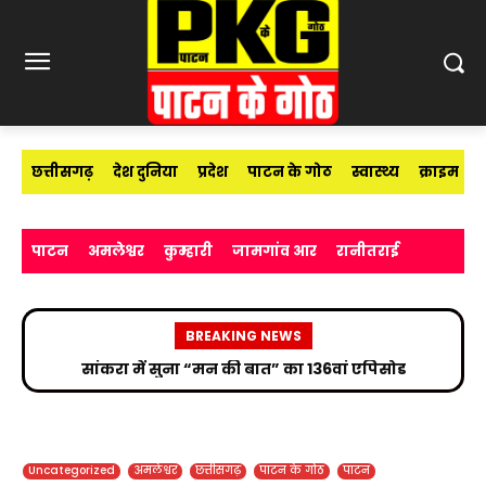
छत्तीसगढ़
देश दुनिया
प्रदेश
पाटन के गोठ
स्वास्थ्य
क्राइम
पाटन
अमलेश्वर
कुम्हारी
जामगांव आर
रानीतराई
BREAKING NEWS
आईआईटी भिलाई में 600 नए छात्रों का स्वागत, डायरेक्टर
बोले— ‘एडमिशन नहीं, सफलता की असली शुरुआत है’
Uncategorized
अमलेश्वर
छत्तीसगढ़
पाटन के गोठ
पाटन