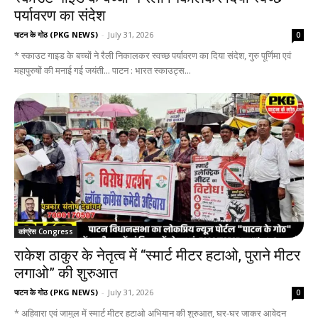
पर्यावरण का संदेश
पाटन के गोठ (PKG NEWS)
-
July 31, 2026
0
* स्काउट गाइड के बच्चों ने रैली निकालकर स्वच्छ पर्यावरण का दिया संदेश, गुरु पूर्णिमा एवं
महापुरुषों की मनाई गई जयंती... पाटन : भारत स्काउट्स...
कांग्रेस Congress
राकेश ठाकुर के नेतृत्व में “स्मार्ट मीटर हटाओ, पुराने मीटर
लगाओ” की शुरुआत
पाटन के गोठ (PKG NEWS)
-
July 31, 2026
0
* अहिवारा एवं जामुल में स्मार्ट मीटर हटाओ अभियान की शुरुआत, घर-घर जाकर आवेदन