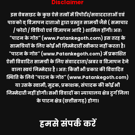
Disclaimer
इस वेबसाइट के कुछ ऐसे तत्वों में रिपोर्टर/सवाददाताओं एवं
पाठको व् विज्ञापन दाताओ द्वारा प्रस्तुत सामग्री जैसे ( समाचार
/ फोटो / विडियो एवं विज्ञापन आदि ) शामिल होंगी। अतः
"पाटन के गोठ" (www.Patankegoth.com)
इस तरह के
सामग्रियों के लिए कोई भी ज़िम्मेदारीं स्वीकार नहीं करता है।
"पाटन के गोठ" (www.Patankegoth.com)
में प्रकाशित
ऐसी विवादित सामग्री के लिए संवाददाता/खबर व विज्ञापन देने
वाला स्वयं जिम्मेदार है । अत: किसी भी प्रकार की विवादित
स्थिति के लिये
"पाटन के गोठ" (www.Patankegoth.com)
या उसके स्वामी, मुद्रक, प्रकाशक, संपादक की कोई भी
जिम्मेदारी नहीं होगी। सभी विवादों का न्यायालय क्षेत्र दुर्ग जिला
के पाटन क्षेत्र (छत्तीसगढ़) होगा।
हमसे संपर्क करें