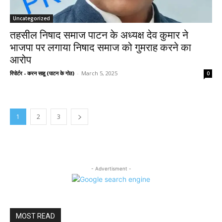
Uncategorized
तहसील निषाद समाज पाटन के अध्यक्ष देव कुमार ने
भाजपा पर लगाया निषाद समाज को गुमराह करने का
आरोप
रिपोर्टर - करन साहू (पाटन के गोठ)
-
March 5, 2025
0
1
2
3
- Advertisment -
MOST READ