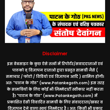
Disclaimer
इस वेबसाइट के कुछ ऐसे तत्वों में रिपोर्टर/सवाददाताओं एवं
पाठको व् विज्ञापन दाताओ द्वारा प्रस्तुत सामग्री जैसे (
समाचार / फोटो / विडियो एवं विज्ञापन आदि ) शामिल होंगी।
अतः
"पाटन के गोठ" (www.Patankegoth.com)
इस तरह
के सामग्रियों के लिए कोई भी ज़िम्मेदारीं स्वीकार नहीं करता
है।
"पाटन के गोठ" (www.Patankegoth.com)
में
प्रकाशित ऐसी विवादित सामग्री के लिए संवाददाता/खबर व
विज्ञापन देने वाला स्वयं जिम्मेदार है । अत: किसी भी प्रकार