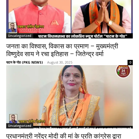
Uncategorized
जनता का विश्वास, विकास का प्रमाण – मुख्यमंत्री
विष्णुदेव साय ने रचा इतिहास – जितेन्द्र वर्मा
पाटन के गोठ (PKG NEWS)
-
August 30, 2025
0
Uncategorized
प्रधानमंत्री नरेंद्र मोदी की मां के प्रति कांग्रेस द्वारा