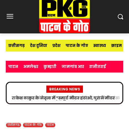
छत्तीसगढ़
देश दुनिया
प्रदेश
पाटन के गोठ
स्वास्थ्य
क्राइम
पाटन
अमलेश्वर
कुम्हारी
जामगांव आर
रानीतराई
BREAKING NEWS
सड़क हादसे के बाद उपचाररत किरण सिंह देव से मिले सांसद
विजय बघेल
छत्तीसगढ़
पाटन के गोठ
पाटन