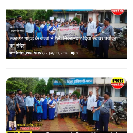
पाटन के गोठ
स्काउट गाइड के बच्चों ने रैली निकालकर दिया स्वच्छ पर्यावरण
र
का संदेश
पाटन के गोठ (PKG NEWS)
-
July 31, 2026
0
प