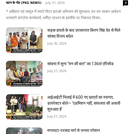
पाटन के गोठ (PKG NEWS)
-
July 31, 2026
0
* अहिवारा एवं जामुल में स्मार्ट मीटर हटाओ अभियान की शुरुआत, घर-घर जाकर आवेदन
भरवाएंगे कांग्रेस कार्यकर्ता; धर्मेंद्र प्रधान के इस्तीफे पर निकाला विजय...
सड़क हादसे के बाद उपचाररत किरण सिंह देव से मिले
सांसद विजय बघेल
July 30, 2026
सांकरा में सुना “मन की बात” का 136वां एपिसोड
July 27, 2026
आईआईटी भिलाई में 600 नए छात्रों का स्वागत,
डायरेक्टर बोले— ‘एडमिशन नहीं, सफलता की असली
शुरुआत है’
July 27, 2026
मगरघटा-परसदा मार्ग से जनता परेशान