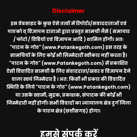
Disclaimer
इस वेबसाइट के कुछ ऐसे तत्वों में रिपोर्टर/सवाददाताओं एवं
पाठको व् विज्ञापन दाताओ द्वारा प्रस्तुत सामग्री जैसे ( समाचार
/ फोटो / विडियो एवं विज्ञापन आदि ) शामिल होंगी। अतः
"पाटन के गोठ" (www.Patankegoth.com)
इस तरह के
सामग्रियों के लिए कोई भी ज़िम्मेदारीं स्वीकार नहीं करता है।
"पाटन के गोठ" (www.Patankegoth.com)
में प्रकाशित
ऐसी विवादित सामग्री के लिए संवाददाता/खबर व विज्ञापन देने
वाला स्वयं जिम्मेदार है । अत: किसी भी प्रकार की विवादित
स्थिति के लिये
"पाटन के गोठ" (www.Patankegoth.com)
या उसके स्वामी, मुद्रक, प्रकाशक, संपादक की कोई भी
जिम्मेदारी नहीं होगी। सभी विवादों का न्यायालय क्षेत्र दुर्ग जिला
के पाटन क्षेत्र (छत्तीसगढ़) होगा।
हमसे संपर्क करें