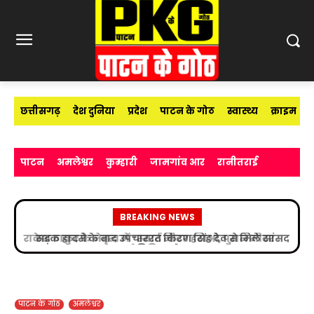
छत्तीसगढ़
देश दुनिया
प्रदेश
पाटन के गोठ
स्वास्थ्य
क्राइम
पाटन
अमलेश्वर
कुम्हारी
जामगांव आर
रानीतराई
BREAKING NEWS
सड़क हादसे के बाद उपचाररत किरण सिंह देव से मिले सांसद
विजय बघेल
पाटन के गोठ
अमलेश्वर