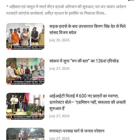
* अहिवारा एवं जामुल में स्मार्ट मीटर हटाओ अभियान की शुरुआत, घर-घर जाकर आवेदन
भरवाएंगे कांग्रेस कार्यकर्ता; धर्मेंद्र प्रधान के इस्तीफे पर निकाला विजय...
सड़क हादसे के बाद उपचाररत किरण सिंह देव से मिले
सांसद विजय बघेल
July 30, 2026
सांकरा में सुना “मन की बात” का 136वां एपिसोड
July 27, 2026
आईआईटी भिलाई में 600 नए छात्रों का स्वागत,
डायरेक्टर बोले— ‘एडमिशन नहीं, सफलता की असली
शुरुआत है’
July 27, 2026
मगरघटा-परसदा मार्ग से जनता परेशान
July 27, 2026