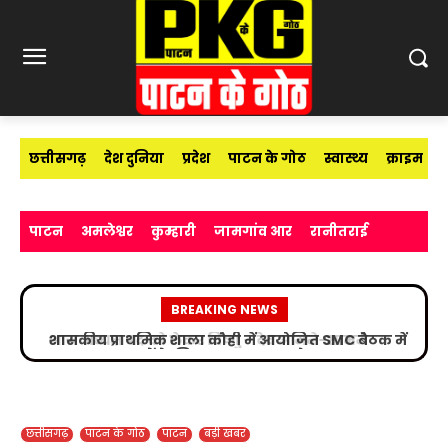
छत्तीसगढ़
देश दुनिया
प्रदेश
पाटन के गोठ
स्वास्थ्य
क्राइम
पाटन
अमलेश्वर
कुम्हारी
जामगांव आर
रानीतराई
BREAKING NEWS
शासकीय प्राथमिक शाला कौही में आयोजित SMC बैठक में
बच्चों के शिक्षा गुणवत्ता पर फोकस
छत्तीसगढ़
पाटन के गोठ
पाटन
बड़ी खबर