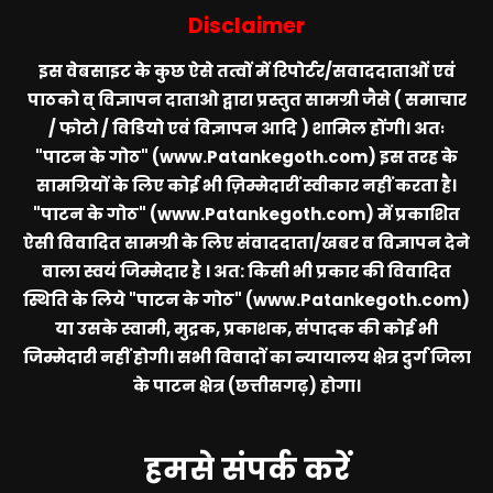
Disclaimer
इस वेबसाइट के कुछ ऐसे तत्वों में रिपोर्टर/सवाददाताओं एवं
पाठको व् विज्ञापन दाताओ द्वारा प्रस्तुत सामग्री जैसे ( समाचार
/ फोटो / विडियो एवं विज्ञापन आदि ) शामिल होंगी। अतः
"पाटन के गोठ" (www.Patankegoth.com)
इस तरह के
सामग्रियों के लिए कोई भी ज़िम्मेदारीं स्वीकार नहीं करता है।
"पाटन के गोठ" (www.Patankegoth.com)
में प्रकाशित
ऐसी विवादित सामग्री के लिए संवाददाता/खबर व विज्ञापन देने
वाला स्वयं जिम्मेदार है । अत: किसी भी प्रकार की विवादित
स्थिति के लिये
"पाटन के गोठ" (www.Patankegoth.com)
या उसके स्वामी, मुद्रक, प्रकाशक, संपादक की कोई भी
जिम्मेदारी नहीं होगी। सभी विवादों का न्यायालय क्षेत्र दुर्ग जिला
के पाटन क्षेत्र (छत्तीसगढ़) होगा।
हमसे संपर्क करें