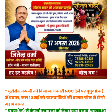
* यूरोसेम कंपनी को बिना जानकारी NOC देने पर घुघुवा(क)
में बवाल, कल 10 मई को ग्रामवासियों की बाजार चौक में होगी
महापंचायत…
* घुघुवा(क) में कंपनी स्थापना को लेकर बढ़ा तनाव, ग्रामसभा