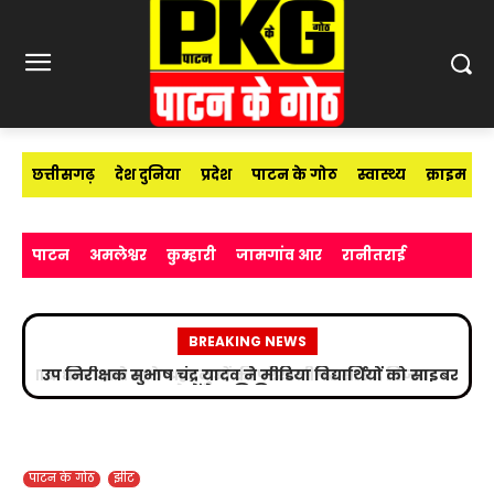
छत्तीसगढ़
देश दुनिया
प्रदेश
पाटन के गोठ
स्वास्थ्य
क्राइम
पाटन
अमलेश्वर
कुम्हारी
जामगांव आर
रानीतराई
BREAKING NEWS
उप निरीक्षक सुभाष चंद्र यादव ने मीडिया विद्यार्थियों को साइबर
अपराधों के प्रति किया जागरूक
पाटन के गोठ
झीट