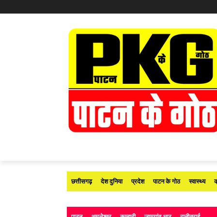
छत्तीसगढ़
देश दुनिया
प्रदेश
पाटन के गोठ
स्वास्थ्य
क
पाटन
अमलेश्वर
कुम्हारी
जामगांव आर
रानीतराई