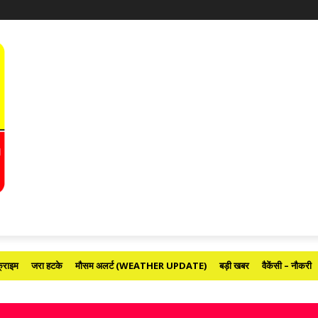
्राइम
जरा हटके
मौसम अलर्ट (WEATHER UPDATE)
बड़ी खबर
वैकेंसी – नौकरी