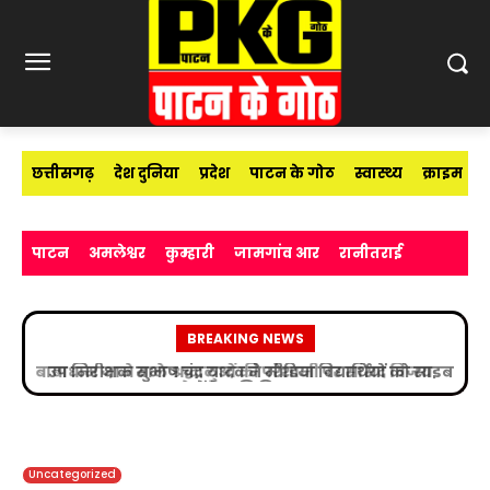
छत्तीसगढ़
देश दुनिया
प्रदेश
पाटन के गोठ
स्वास्थ्य
क्राइम
पाटन
अमलेश्वर
कुम्हारी
जामगांव आर
रानीतराई
BREAKING NEWS
उप निरीक्षक सुभाष चंद्र यादव ने मीडिया विद्यार्थियों को साइबर
अपराधों के प्रति किया जागरूक
Uncategorized