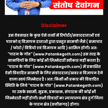
Disclaimer
इस वेबसाइट के कुछ ऐसे तत्वों में रिपोर्टर/सवाददाताओं एवं
पाठको व् विज्ञापन दाताओ द्वारा प्रस्तुत सामग्री जैसे ( समाचार
/ फोटो / विडियो एवं विज्ञापन आदि ) शामिल होंगी। अतः
"पाटन के गोठ" (www.Patankegoth.com)
इस तरह के
सामग्रियों के लिए कोई भी ज़िम्मेदारीं स्वीकार नहीं करता है।
"पाटन के गोठ" (www.Patankegoth.com)
में प्रकाशित
ऐसी विवादित सामग्री के लिए संवाददाता/खबर व विज्ञापन देने
वाला स्वयं जिम्मेदार है । अत: किसी भी प्रकार की विवादित
स्थिति के लिये
"पाटन के गोठ" (www.Patankegoth.com)
या उसके स्वामी, मुद्रक, प्रकाशक, संपादक की कोई भी
जिम्मेदारी नहीं होगी। सभी विवादों का न्यायालय क्षेत्र दुर्ग जिला
के पाटन क्षेत्र (छत्तीसगढ़) होगा।