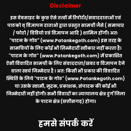
Disclaimer
इस वेबसाइट के कुछ ऐसे तत्वों में रिपोर्टर/सवाददाताओं एवं
पाठको व् विज्ञापन दाताओ द्वारा प्रस्तुत सामग्री जैसे ( समाचार
/ फोटो / विडियो एवं विज्ञापन आदि ) शामिल होंगी। अतः
"पाटन के गोठ" (www.Patankegoth.com)
इस तरह के
सामग्रियों के लिए कोई भी ज़िम्मेदारीं स्वीकार नहीं करता है।
"पाटन के गोठ" (www.Patankegoth.com)
में प्रकाशित
ऐसी विवादित सामग्री के लिए संवाददाता/खबर व विज्ञापन देने
वाला स्वयं जिम्मेदार है । अत: किसी भी प्रकार की विवादित
स्थिति के लिये
"पाटन के गोठ" (www.Patankegoth.com)
या उसके स्वामी, मुद्रक, प्रकाशक, संपादक की कोई भी
जिम्मेदारी नहीं होगी। सभी विवादों का न्यायालय क्षेत्र दुर्ग जिला
के पाटन क्षेत्र (छत्तीसगढ़) होगा।
हमसे संपर्क करें