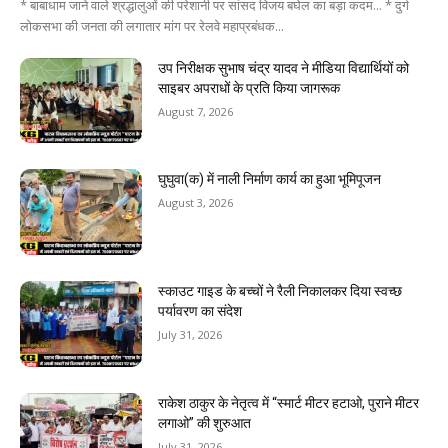
* बाबाधाम जाने वाले श्रद्धालुओं की परेशानी पर सांसद विजय बघेल का बड़ा कदम... * दुर्ग
लोकसभा की जनता की लगातार मांग पर रेलवे महाप्रबंधक...
उप निरीक्षक सुभाष चंद्र यादव ने मीडिया विद्यार्थियों को
साइबर अपराधों के प्रति किया जागरूक
August 7, 2026
घुघुवा(क) में नाली निर्माण कार्य का हुआ भूमिपूजन
August 3, 2026
स्काउट गाइड के बच्चों ने रैली निकालकर दिया स्वच्छ
पर्यावरण का संदेश
July 31, 2026
राकेश ठाकुर के नेतृत्व में “स्मार्ट मीटर हटाओ, पुराने मीटर
लगाओ” की शुरुआत
July 31, 2026