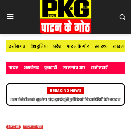
छत्तीसगढ़
देश दुनिया
प्रदेश
पाटन के गोठ
स्वास्थ्य
क्राइम
पाटन
अमलेश्वर
कुम्हारी
जामगांव आर
रानीतराई
BREAKING NEWS
उप निरीक्षक सुभाष चंद्र यादव ने मीडिया विद्यार्थियों को साइबर
अपराधों के प्रति किया जागरूक
अमलेश्वर
पाटन के गोठ