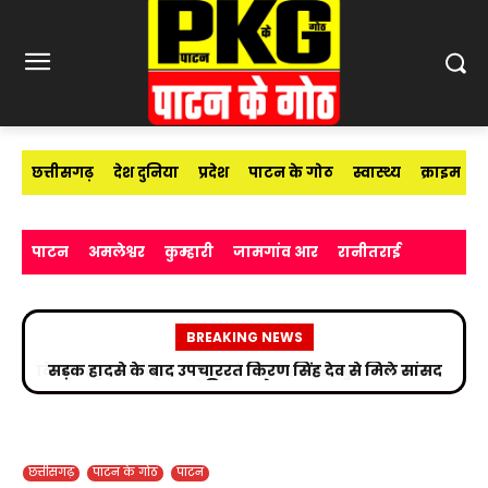
छत्तीसगढ़
देश दुनिया
प्रदेश
पाटन के गोठ
स्वास्थ्य
क्राइम
पाटन
अमलेश्वर
कुम्हारी
जामगांव आर
रानीतराई
BREAKING NEWS
सड़क हादसे के बाद उपचाररत किरण सिंह देव से मिले सांसद
विजय बघेल
छत्तीसगढ़
पाटन के गोठ
पाटन