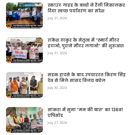
स्काउट गाइड के बच्चों ने रैली निकालकर
दिया स्वच्छ पर्यावरण का संदेश
July 31, 2026
राकेश ठाकुर के नेतृत्व में “स्मार्ट मीटर
हटाओ, पुराने मीटर लगाओ” की शुरुआत
July 31, 2026
सड़क हादसे के बाद उपचाररत किरण सिंह
देव से मिले सांसद विजय बघेल
July 30, 2026
सांकरा में सुना “मन की बात” का 136वां
एपिसोड
July 27, 2026