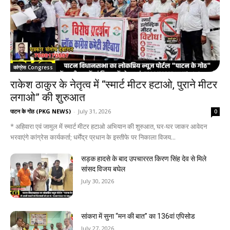
कांग्रेस Congress
राकेश ठाकुर के नेतृत्व में “स्मार्ट मीटर हटाओ, पुराने मीटर
लगाओ” की शुरुआत
पाटन के गोठ (PKG NEWS)
-
July 31, 2026
0
* अहिवारा एवं जामुल में स्मार्ट मीटर हटाओ अभियान की शुरुआत, घर-घर जाकर आवेदन
भरवाएंगे कांग्रेस कार्यकर्ता; धर्मेंद्र प्रधान के इस्तीफे पर निकाला विजय...
सड़क हादसे के बाद उपचाररत किरण सिंह देव से मिले
सांसद विजय बघेल
July 30, 2026
सांकरा में सुना “मन की बात” का 136वां एपिसोड
July 27, 2026