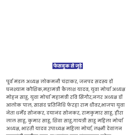
फेसबुक से जुड़े
पूर्व मंडल अध्यक्ष लोकमनी चंद्राकर, जनपद सदस्य डॉ
घनश्याम कौशिक,महामंत्री कैलाश यादव, युवा मोर्चा अध्यक्ष
मोहन साहू, युवा मोर्चा महामंत्री रवि सिंगौर,नगर अध्यक्ष डॉ
आलोक पाल, सासंद प्रतिनिधि फेरहा राम धीवर,भाजपा युवा
नेता धर्मेंद्र सोनकर, दयानंद सोनकर, रामकुमार साहू, हीरा
लाल साहू, कुमार साहू, शिवा साहू,गायत्री साहू महिला मोर्चा
अध्यक्ष, भारती यादव उपाध्यक्ष महिला मोर्चा, लक्ष्मी देवांगन