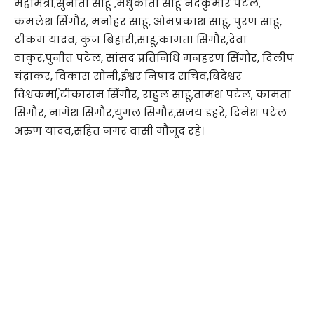
महामंत्री,सुनीता साहू ,मधुकांता साहू नंदकुमार पटेल,
कमलेश सिंगौर, मनोहर साहू, ओमप्रकाश साहू, पुरण साहू,
टीकम यादव, कुंज बिहारी,साहू,कामता सिंगौर,देवा
ठाकुर,पुनीत पटेल, सांसद प्रतिनिधि मनहरण सिंगौर, दिलीप
चंद्राकर, विकास सोनी,ईश्वर निषाद सचिव,बिदेश्वर
विश्वकर्मा,टीकाराम सिंगौर, राहुल साहू,तामश पटेल, कामता
सिंगौर, नागेश सिंगौर,युगल सिंगौर,संजय डहरे, दिनेश पटेल
अरुण यादव,सहित नगर वासी मौजूद रहे।