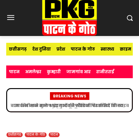
छत्तीसगढ़
देश दुनिया
प्रदेश
पाटन के गोठ
स्वास्थ्य
क्राइम
पाटन
अमलेश्वर
कुम्हारी
जामगांव आर
रानीतराई
BREAKING NEWS
उप निरीक्षक सुभाष चंद्र यादव ने मीडिया विद्यार्थियों को साइबर
अपराधों के प्रति किया जागरूक
छत्तीसगढ़
पाटन के गोठ
पाटन