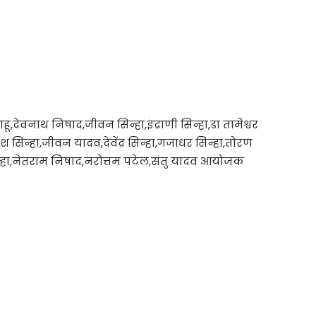
ेवनाथ निषाद,जीवन सिन्हा,इंद्राणी सिन्हा,डा तामेश्वर
ुरेश सिन्हा,जीवन यादव,देवेंद्र सिन्हा,गजाधर सिन्हा,तोरण
न्हा,नेतराम निषाद,नरोत्तम पटेल,संतु यादव आयोजक