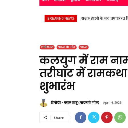
सड़क हादसे के बाद उपचाररत किरण
सांकरा में सुना “मन की बात” क
BREAKING NEWS
छत्तीसगढ़
पाटन के गोठ
पाटन
कलयुग में राम नाम आ
तरीघाट में रामकथ
शुभारंभ
रिपोर्टर - करन साहू (पाटन के गोठ)
April 4, 2025
Share