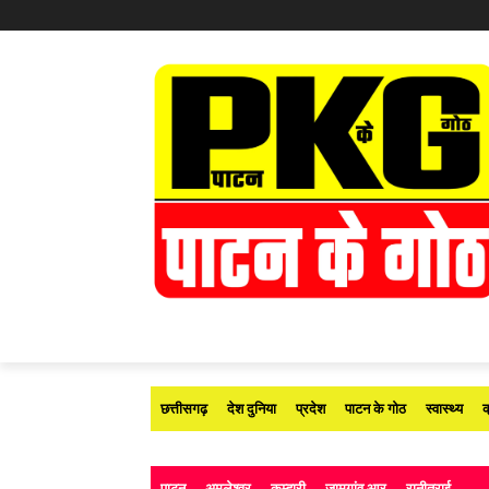
छत्तीसगढ़
देश दुनिया
प्रदेश
पाटन के गोठ
स्वास्थ्य
क
पाटन
अमलेश्वर
कुम्हारी
जामगांव आर
रानीतराई