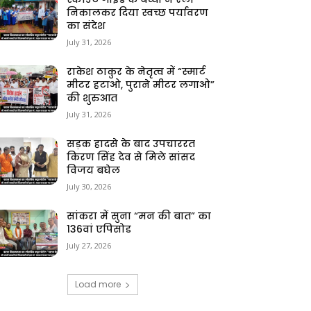
निकालकर दिया स्वच्छ पर्यावरण
का संदेश
July 31, 2026
राकेश ठाकुर के नेतृत्व में “स्मार्ट
मीटर हटाओ, पुराने मीटर लगाओ”
की शुरुआत
July 31, 2026
सड़क हादसे के बाद उपचाररत
किरण सिंह देव से मिले सांसद
विजय बघेल
July 30, 2026
सांकरा में सुना “मन की बात” का
136वां एपिसोड
July 27, 2026
Load more