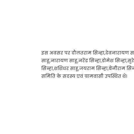
इस अवसर पर दौलतराम सिन्हा,देवनारायण साहू,द
साहू,नारायण साहू,नरेंद्र सिन्हा,डोमेश सिन्हा,स
सिन्हा,शशिधर साहू,जयराम सिन्हा,बेनीराम सि
समिति के सदस्य एवं ग्रामवासी उपस्थित थे।