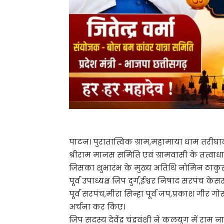
पाटन। पुरातात्विक ग्राम,महामाया धाम तरीघाट
श्रीराम मानस समिति एवं ग्रामवासी के तत्वा
जिसका शुभारंभ के मुख्य अतिथि नोमिन ठाकुर सदस्
पूर्व उपाध्यक्ष ज़िप दुर्ग,ईश्वर निषाद सरपंच के
पूर्व सरपंच,मीरा सिन्हा पूर्व जप,प्रकाश गीर ग
अर्चना कर किए।
जिप सदस्य देवेंद्र चंद्रवंशी ने कलयुग में राम