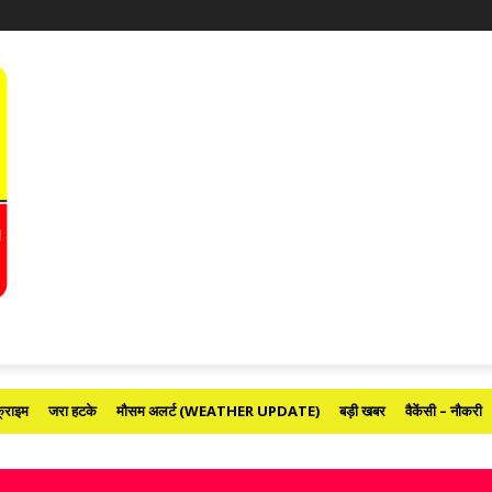
्राइम
जरा हटके
मौसम अलर्ट (WEATHER UPDATE)
बड़ी खबर
वैकेंसी – नौकरी