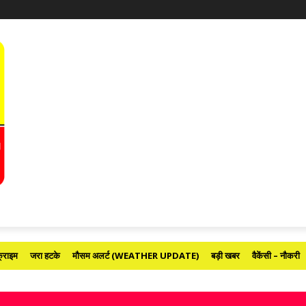
्राइम
जरा हटके
मौसम अलर्ट (WEATHER UPDATE)
बड़ी खबर
वैकेंसी – नौकरी