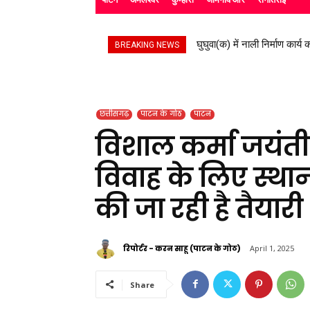
घुघुवा(क) में नाली निर्माण कार्य का
स्काउट गाइड के बच्चों ने रैली
BREAKING NEWS
छत्तीसगढ़
पाटन के गोठ
पाटन
विशाल कर्मा जयंती
विवाह के लिए स्थान
की जा रही है तैयारी
रिपोर्टर - करन साहू (पाटन के गोठ)
April 1, 2025
Share