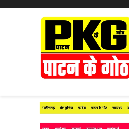
छत्तीसगढ़
देश दुनिया
प्रदेश
पाटन के गोठ
स्वास्थ्य
क
पाटन
अमलेश्वर
कुम्हारी
जामगांव आर
रानीतराई