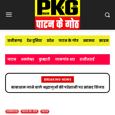
छत्तीसगढ़
देश दुनिया
प्रदेश
पाटन के गोठ
स्वास्थ्य
क्राइम
पाटन
अमलेश्वर
कुम्हारी
जामगांव आर
रानीतराई
BREAKING NEWS
उप निरीक्षक सुभाष चंद्र यादव ने मीडिया विद्यार्थियों को साइबर
अपराधों के प्रति किया जागरूक
छत्तीसगढ़
पाटन के गोठ
पाटन