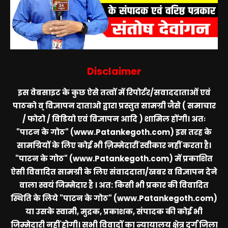
Disclaimer
इस वेबसाइट के कुछ ऐसे तत्वों में रिपोर्टर/सवाददाताओं एवं
पाठको व् विज्ञापन दाताओ द्वारा प्रस्तुत सामग्री जैसे ( समाचार
/ फोटो / विडियो एवं विज्ञापन आदि ) शामिल होंगी। अतः
"पाटन के गोठ" (www.Patankegoth.com)
इस तरह के
सामग्रियों के लिए कोई भी ज़िम्मेदारीं स्वीकार नहीं करता है।
"पाटन के गोठ" (www.Patankegoth.com)
में प्रकाशित
ऐसी विवादित सामग्री के लिए संवाददाता/खबर व विज्ञापन देने
वाला स्वयं जिम्मेदार है । अत: किसी भी प्रकार की विवादित
स्थिति के लिये
"पाटन के गोठ" (www.Patankegoth.com)
या उसके स्वामी, मुद्रक, प्रकाशक, संपादक की कोई भी
जिम्मेदारी नहीं होगी। सभी विवादों का न्यायालय क्षेत्र दुर्ग जिला